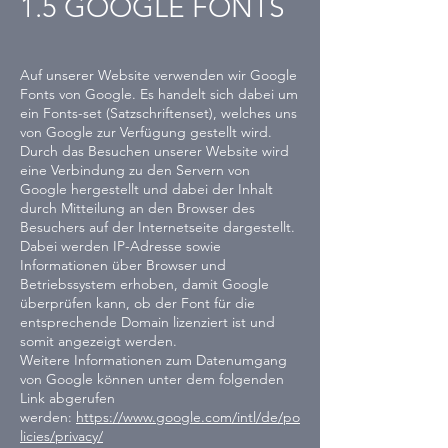
1.5 GOOGLE FONTS
Auf unserer Website verwenden wir Google
Fonts von Google. Es handelt sich dabei um
ein Fonts-set (Satzschriftenset), welches uns
von Google zur Verfügung gestellt wird.
Durch das Besuchen unserer Website wird
eine Verbindung zu den Servern von
Google hergestellt und dabei der Inhalt
durch Mitteilung an den Browser des
Besuchers auf der Internetseite dargestellt.
Dabei werden IP-Adresse sowie
Informationen über Browser und
Betriebssystem erhoben, damit Google
überprüfen kann, ob der Font für die
entsprechende Domain lizenziert ist und
somit angezeigt werden.
Weitere Informationen zum Datenumgang
von Google können unter dem folgenden
Link abgerufen
werden:
https://www.google.com/intl/de/po
licies/privacy/