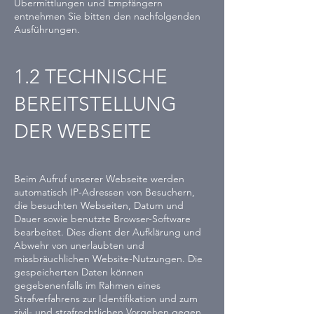
Übermittlungen und Empfängern
entnehmen Sie bitten den nachfolgenden
Ausführungen.
1.2 TECHNISCHE
BEREITSTELLUNG
DER WEBSEITE
Beim Aufruf unserer Webseite werden
automatisch IP-Adressen von Besuchern,
die besuchten Webseiten, Datum und
Dauer sowie benutzte Browser-Software
bearbeitet. Dies dient der Aufklärung und
Abwehr von unerlaubten und
missbräuchlichen Website-Nutzungen. Die
gespeicherten Daten können
gegebenenfalls im Rahmen eines
Strafverfahrens zur Identifikation und zum
zivil- und strafrechtlichen Vorgehen gegen