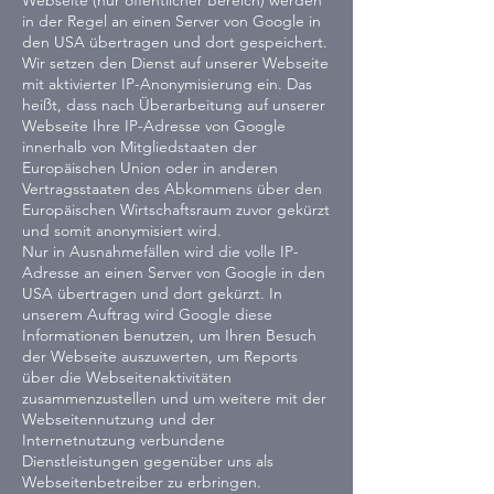
Webseite (nur öffentlicher Bereich) werden
in der Regel an einen Server von Google in
den USA übertragen und dort gespeichert.
Wir setzen den Dienst auf unserer Webseite
mit aktivierter IP-Anonymisierung ein. Das
heißt, dass nach Überarbeitung auf unserer
Webseite Ihre IP-Adresse von Google
innerhalb von Mitgliedstaaten der
Europäischen Union oder in anderen
Vertragsstaaten des Abkommens über den
Europäischen Wirtschaftsraum zuvor gekürzt
und somit anonymisiert wird.
Nur in Ausnahmefällen wird die volle IP-
Adresse an einen Server von Google in den
USA übertragen und dort gekürzt. In
unserem Auftrag wird Google diese
Informationen benutzen, um Ihren Besuch
der Webseite auszuwerten, um Reports
über die Webseitenaktivitäten
zusammenzustellen und um weitere mit der
Webseitennutzung und der
Internetnutzung verbundene
Dienstleistungen gegenüber uns als
Webseitenbetreiber zu erbringen.