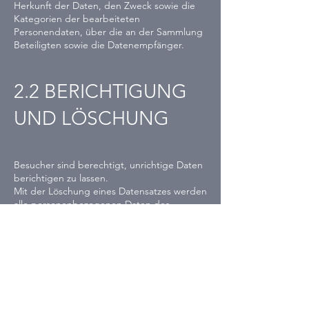
Herkunft der Daten, den Zweck sowie die
Kategorien der bearbeiteten
Personendaten, über die an der Sammlung
Beteiligten sowie die Datenempfänger.
2.2 BERICHTIGUNG
UND LÖSCHUNG
Besucher sind berechtigt, unrichtige Daten
berichtigen zu lassen.
Mit der Löschung eines Datensatzes werden
alle personenbezogenen Daten des
Besuchers gelöscht, es sei denn, eine
Löschung ist nicht möglich aufgrund einer
gesetzlichen oder vertraglichen
Aufbewahrungspflicht.
Anonymisierte Daten von Besuchern
werden weiterhin in unserer Datenbank
geführt und für Statistiken und