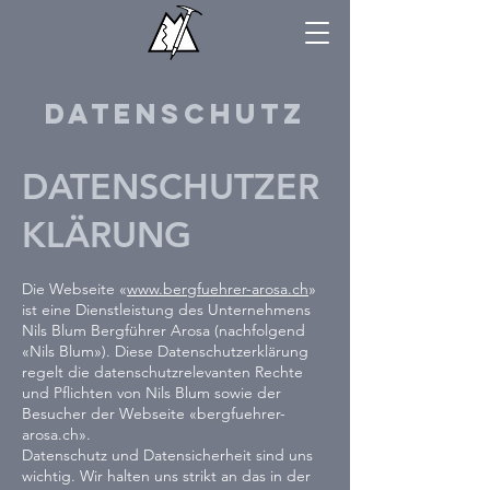
DATENSCHUTZ
DATENSCHUTZER
KLÄRUNG
Die Webseite «
www.bergfuehrer-arosa.ch
»
ist eine Dienstleistung des Unternehmens
Nils Blum Bergführer Arosa (nachfolgend
«Nils Blum»). Diese Datenschutzerklärung
regelt die datenschutzrelevanten Rechte
und Pflichten von Nils Blum sowie der
Besucher der Webseite «
bergfuehrer-
arosa
.ch».
Datenschutz und Datensicherheit sind uns
wichtig. Wir halten uns strikt an das in der