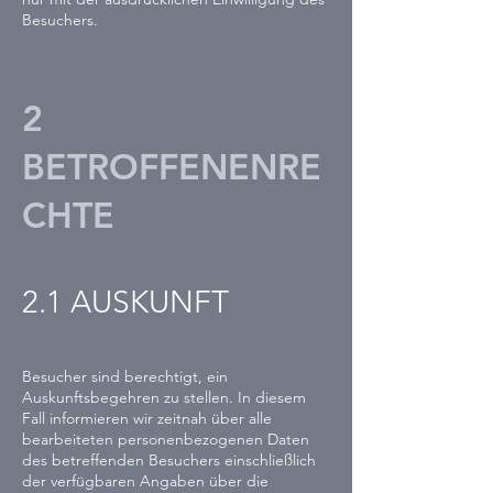
Besuchers.
2
BETROFFENENRE
CHTE
2.1 AUSKUNFT
Besucher sind berechtigt, ein
Auskunftsbegehren zu stellen. In diesem
Fall informieren wir zeitnah über alle
bearbeiteten personenbezogenen Daten
des betreffenden Besuchers einschließlich
der verfügbaren Angaben über die