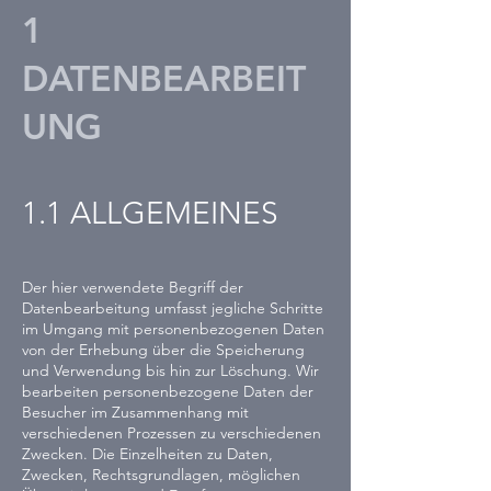
1
DATENBEARBEIT
UNG
1.1 ALLGEME
INES
Der hier verwendete Begriff der
Datenbearbeitung umfasst jegliche Schritte
im Umgang mit personenbezogenen Daten
von der Erhebung über die Speicherung
und Verwendung bis hin zur Löschung. Wir
bearbeiten personenbezogene Daten der
Besucher im Zusammenhang mit
verschiedenen Prozessen zu verschiedenen
Zwecken. Die Einzelheiten zu Daten,
Zwecken, Rechtsgrundlagen, möglichen